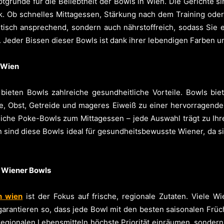
tgründe für die Beliebtheit der Bowls in Wien. Die Gerichte si
. Ob schnelles Mittagessen, Stärkung nach dem Training ode
hetisch ansprechend, sondern auch nährstoffreich, sodass Sie 
Jeder Bissen dieser Bowls ist dank ihrer lebendigen Farben u
n Wien
eten Bowls zahlreiche gesundheitliche Vorteile. Bowls bie
se, Obst, Getreide und mageres Eiweiß zu einer hervorragende
eiche Poke-Bowls zum Mittagessen – jede Auswahl trägt zu Ih
en sind diese Bowls ideal für gesundheitsbewusste Wiener, da
n Wiener Bowls
n wien
ist der Fokus auf frische, regionale Zutaten. Viele W
arantieren so, dass jede Bowl mit den besten saisonalen Früch
 regionalen Lebensmitteln höchste Priorität einräumen, sonde