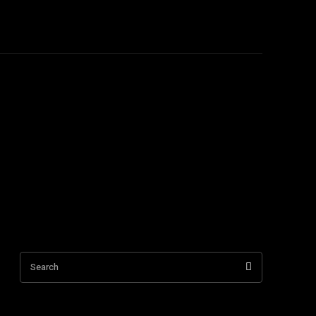
TACT US
More
Search