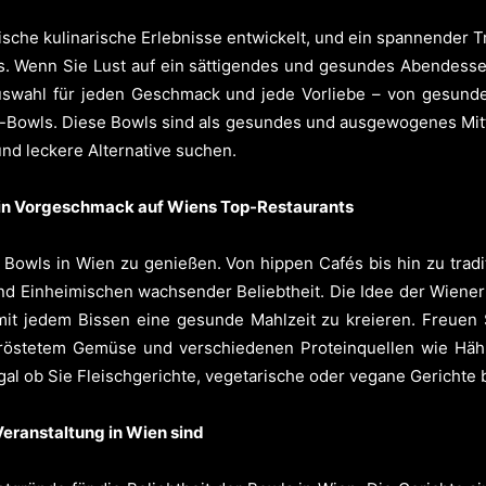
sche kulinarische Erlebnisse entwickelt, und ein spannender Tre
. Wenn Sie Lust auf ein sättigendes und gesundes Abendessen 
uswahl für jeden Geschmack und jede Vorliebe – von gesund
-Bowls. Diese Bowls sind als gesundes und ausgewogenes Mitta
und leckere Alternative suchen.
 Ein Vorgeschmack auf Wiens Top-Restaurants
m Bowls in Wien zu genießen. Von hippen Cafés bis hin zu tradi
 Einheimischen wachsender Beliebtheit. Die Idee der Wiener B
 mit jedem Bissen eine gesunde Mahlzeit zu kreieren. Freuen 
eröstetem Gemüse und verschiedenen Proteinquellen wie Häh
gal ob Sie Fleischgerichte, vegetarische oder vegane Gerichte
Veranstaltung in Wien sind