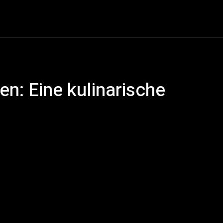
& Cake
Drinks
Food
Cooking
Restaurant
CON
en: Eine kulinarische