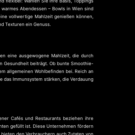
nd flexibel: Wählen Sie Ihre Basis, Toppings
r warmes Abendessen – Bowls in Wien sind
eine vollwertige Mahlzeit genießen können,
nd Texturen ein Genuss.
ten eine ausgewogene Mahlzeit, die durch
n Gesundheit beiträgt. Ob bunte Smoothie-
rem allgemeinen Wohlbefinden bei. Reich an
 sie das Immunsystem stärken, die Verdauung
iener Cafés und Restaurants beziehen ihre
ten gefüllt ist. Diese Unternehmen fördern
rn bieten den Verbrauchern auch Zutaten von